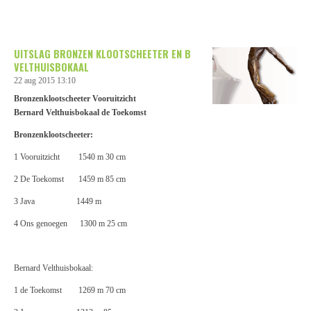
UITSLAG BRONZEN KLOOTSCHEETER EN B
VELTHUISBOKAAL
22 aug 2015
13:10
Bronzenklootscheeter Vooruitzicht
Bernard Velthuisbokaal de Toekomst
Bronzenklootscheeter:
1 Vooruitzicht 1540 m 30 cm
2 De Toekomst 1459 m 85 cm
3 Java 1449 m
4 Ons genoegen 1300 m 25 cm
Bernard Velthuisbokaal:
1 de Toekomst 1269 m 70 cm