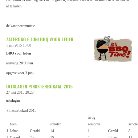
af te lasten.
de kantinecommisie
ZATERDAG 6 JUNI BBQ VOOR LEDEN
1 jun 2015
18:08
BBQ voor leden
aanvang 20:00 uur
opgave voor 3 juni
UITSLAGEN PINKSTERBOKAAL 2015
27 mei 2015
20:28
uitslagen
Pinksterbokaal 2015
terug
heen
schoten
senioren
schote
1
Johan
Gerald
14
1
Gerald
8
2
Gerard
Ton
15
2
Johan
11