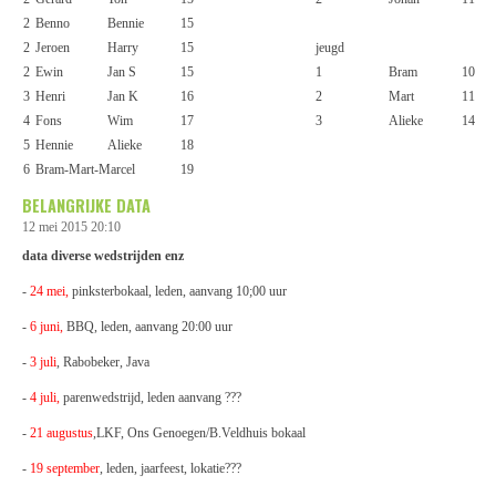
2
Benno
Bennie
15
2
Jeroen
Harry
15
jeugd
2
Ewin
Jan S
15
1
Bram
10
3
Henri
Jan K
16
2
Mart
11
4
Fons
Wim
17
3
Alieke
14
5
Hennie
Alieke
18
6
Bram-Mart-Marcel
19
BELANGRIJKE DATA
12 mei 2015
20:10
data diverse wedstrijden enz
-
24 mei,
pinksterbokaal, leden, aanvang 10;00 uur
-
6 juni,
BBQ, leden, aanvang 20:00 uur
-
3 juli
, Rabobeker, Java
-
4 juli,
parenwedstrijd, leden aanvang ???
-
21 augustus
,LKF, Ons Genoegen/B.Veldhuis bokaal
-
19 september
, leden, jaarfeest, lokatie???