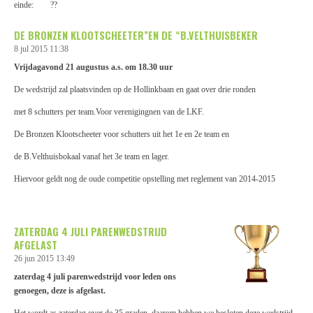
einde: ??
DE BRONZEN KLOOTSCHEETER”EN DE “B.VELTHUISBEKER
8 jul 2015
11:38
Vrijdagavond 21 augustus a.s. om 18.30 uur
De wedstrijd zal plaatsvinden op de Hollinkbaan en gaat over drie ronden
met 8 schutters per team.Voor verenigingnen van de LKF.
De Bronzen Klootscheeter voor schutters uit het 1e en 2e team en
de B.Velthuisbokaal vanaf het 3e team en lager.
Hiervoor geldt nog de oude competitie opstelling met reglement van 2014-2015
ZATERDAG 4 JULI PARENWEDSTRIJD
AFGELAST
26 jun 2015
13:49
zaterdag 4 juli parenwedstrijd voor leden ons
genoegen, deze is afgelast.
Het wordt as zaterdag over de 35 graden, daarom hebben we besloten deze wedstrijd