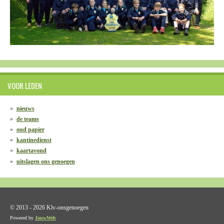
VOOR LEDEN
nieuws
de teams
oud papier
kantinedienst
kaartavond
uitslagen ons genoegen
© 2013 - 2026 Klv-onsgenoegen
Powered by
JouwWeb