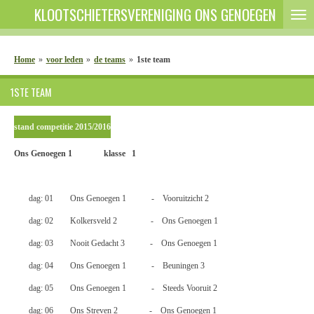
KLOOTSCHIETERSVERENIGING ONS GENOEGEN
Ga
direct
naar
de
Home
»
voor leden
»
de teams
»
1ste team
hoofdinhoud
1STE TEAM
stand competitie 2015/2016
Ons Genoegen 1 klasse 1
dag: 01 Ons Genoegen 1 ‑ Vooruitzicht 2
dag: 02 Kolkersveld 2 ‑ Ons Genoegen 1
dag: 03 Nooit Gedacht 3 ‑ Ons Genoegen 1
dag: 04 Ons Genoegen 1 ‑ Beuningen 3
dag: 05 Ons Genoegen 1 ‑ Steeds Vooruit 2
dag: 06 Ons Streven 2 ‑ Ons Genoegen 1