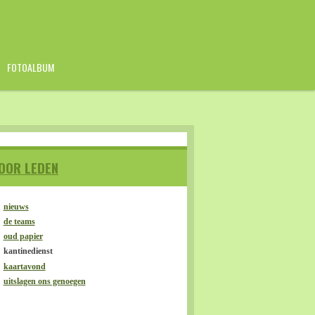
FOTOALBUM
OOR LEDEN
nieuws
de teams
oud papier
kantinedienst
kaartavond
uitslagen ons genoegen